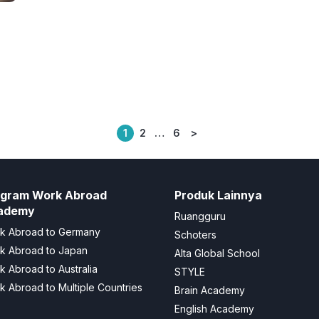
1
2
…
6
>
Posts
pagination
ogram Work Abroad
Produk Lainnya
ademy
Ruangguru
k Abroad to Germany
Schoters
k Abroad to Japan
Alta Global School
k Abroad to Australia
STYLE
k Abroad to Multiple Countries
Brain Academy
English Academy