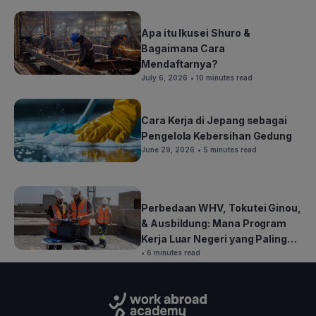
Apa itu Ikusei Shuro &
Bagaimana Cara
Mendaftarnya?
July 6, 2026
• 10 minutes read
Cara Kerja di Jepang sebagai
Pengelola Kebersihan Gedung
June 29, 2026
• 5 minutes read
Perbedaan WHV, Tokutei Ginou,
& Ausbildung: Mana Program
Kerja Luar Negeri yang Paling
Cocok untuk Kamu?
• 6 minutes read