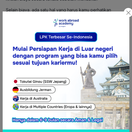
Selain biaya, ada satu hal yang harus kamu perhatikan
sebelum mengikuti LPK, yaitu legalitas LPK. Langkah ini
penting untuk menghindari risiko bergabung dengan lembaga
yang tidak memiliki izin resmi.
Bagaimana cara mengecek legalitas LPK?
Cara Cek Legalitas LPK Secara
Online
Cara Cek Legalitas LPK Luar Negeri:
1. Buka SIAPKerja Kemnaker.
2. Cari menu Sending Organization (SO).
3. Masukkan nama LPK.
4. Verifikasi nomor izin dan status lembaga.
Cara Cek Legalitas LPK Dalam Negeri:
1. Buka portal kelembagaan Kemnaker.
2. Cari nama lembaga.
3. Pastikan lembaga memiliki VIN.