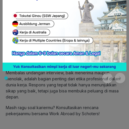
hari, tanggal:
waktu:
Saya sangat menghargai kesempatan yang diberikan dan
berharap mendiskusikan perihal posisi ini dengan Anda.
Hormat saya,
[Nama]
Nah, itulah cara merespons undangan interview dengan baik.
Membalas undangan interview, baik menerima maupun
menolak, adalah bagian penting dari etika profesional dalam
dunia kerja. Respons yang tepat tidak hanya menunjukkan
sikap yang baik, tetapi juga bisa membuka peluang di masa
depan.
Masih ragu soal kariermu? Konsultasikan rencana
pekerjaanmu bersama Work Abroad by Schoters!