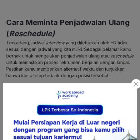
Cara Meminta Penjadwalan Ulang
(
Reschedule)
Terkadang, jadwal
interview
yang ditetapkan oleh HR tidak
sesuai dengan jadwal yang kita miliki. Sebagai pelamar kamu
berhak untuk mengajukan penjadwalan ulang atau
reschedule
untuk memastikan proses rekrutmen berjalan dengan lancar.
Pastikan kamu memberikan alternatif waktu dan tunjukkan
bahwa kamu tetap tertarik dengan posisi tersebut.
Berikut contoh balasan mengajukan
reschedule interview.
Yth. Bapak/Ibu HRD,
Terima kasih atas kesempatan interview yang diberikan.
Mohon maaf saya belum dapat hadir pada jadwal tersebut.
Apakah memungkinkan untuk menjadwalkan ulang pada
waktu lain? Apabila berkenan, saya mengajukan penjadwalan
ulang pada