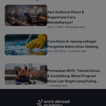
Apa itu Ikusei Shuro &
Bagaimana Cara
Mendaftarnya?
July 6, 2026
• 10 minutes read
Cara Kerja di Jepang sebagai
Pengelola Kebersihan Gedung
June 29, 2026
• 5 minutes read
Perbedaan WHV, Tokutei Ginou,
& Ausbildung: Mana Program
Kerja Luar Negeri yang Paling
Cocok untuk Kamu?
• 6 minutes read