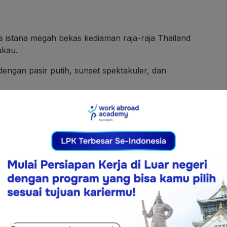
 istana megah bekas kediaman raja-raja Thailand
ukau.
dengan pasir putih, sunset spektakuler, dan
engunjungi kuil
g singa-ikan dengan latar belakang Marina Bay