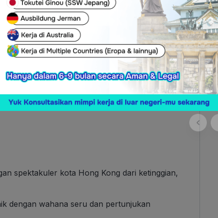
 dengan Supertree Grove dan Flower Dome yang
her)
-Link Card)
 spektakuler kota Hong Kong dari ketinggian,
ik dengan wahana seru dan pertunjukan