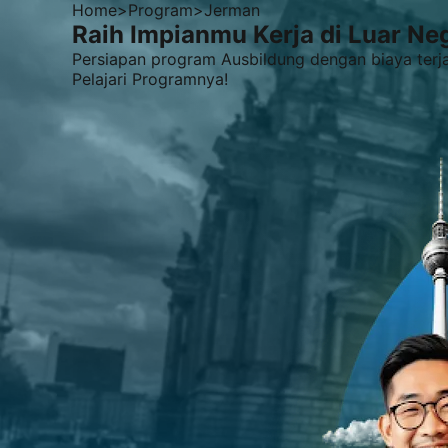
Home
>
Program
>
Jerman
Raih Impianmu Kerja di Luar N
Persiapan program Ausbildung dengan biaya terj
Pelajari Programnya!