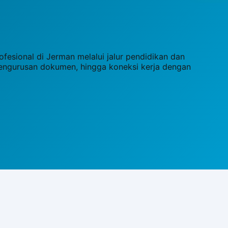
esional di Jerman melalui jalur pendidikan dan
pengurusan dokumen, hingga koneksi kerja dengan