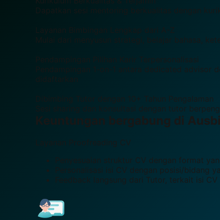
Kurikulum Berkualitas & Terjamin
Dapatkan sesi mentoring berkualitas dengan kur
Layanan Bimbingan Lengkap dari A-Z
Mulai dari menyusun strategi, belajar bahasa, ke
Pendampingan Pilihan Karir Terpersonalisasi
Pendampingan 1-on-1 antara dedicated advisor d
didaftarkan
Dibimbing Tutor dengan 10+ Tahun Pengalaman
Sesi sharing dan konsultasi dengan tutor berpe
Keuntungan bergabung di
Ausb
Layanan Proofreading CV
Penyesuaian struktur CV dengan format yan
Personalisasi isi CV dengan posisi/bidang y
Feedback langsung dari Tutor, terkait isi CV