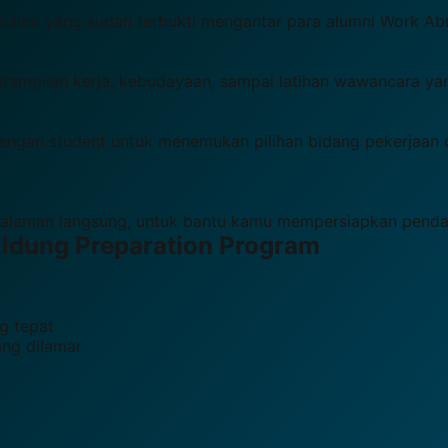
ikulum yang sudah terbukti mengantar para alumni Work Ab
terampilan kerja, kebudayaan, sampai latihan wawancara ya
engan student untuk menemukan pilihan bidang pekerjaan 
ngalaman langsung, untuk bantu kamu mempersiapkan pendaf
ildung
Preparation Program
g tepat
ang dilamar