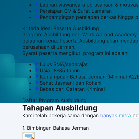
Latihan wawancara perusahaan & motivasi
Persiapan CV & Surat Lamaran
Pendampingan persiapan berkas hingga p
Kriteria Ideal Peserta
Ausbildung
Program Ausbildung dari Work Abroad Academy kam
pelatihan kerja. Peserta Ausbildung akan menda
perusahaan di Jerman.
Syarat peserta mengikuti program ini adalah:
Lulus SMA/sederajat
Usia 18-35 tahun
Kemampuan Bahasa Jerman (Minimal A2/B
Sehat Jasmani dan Rohani
Bebas dari Catatan Kriminal
Daftar Program
Ausbildung
Tahapan
Ausbildung
Kami telah bekerja sama dengan
banyak mitra
pe
1
.
Bimbingan Bahasa Jerman