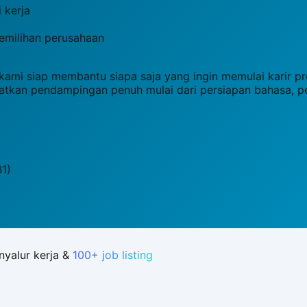
 kerja
emilihan perusahaan
i siap membantu siapa saja yang ingin memulai karir prof
patkan pendampingan penuh mulai dari persiapan bahasa, 
1)
nyalur kerja &
100+ job listing