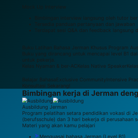
Mock Up Interview
Bimbingan interview langsung oleh tutor b
Tersedia panduan pertanyaan dan jawaban
Terdapat sesi Q&A dan feedback langsung da
Buku Latihan Bahasa Jerman Khusus Program Aus
Buku yang dirancang untuk mencapai level B1 
untuk pekerja.
Kelas Nyaman & ber-AC
Kelas Native Speaker
Kela
Belajar Bahasa
Exclusive Community
Intensive Pra
Konsultasi Sekarang!
Bimbingan kerja di
Jerman
den
Ausbildung
Jerman
Program pelatihan setara pendidikan vokasi di Je
(berufsschule) dan 3 hari bekerja di perusahaan s
Materi yang akan kamu pelajari
Menguasai bahasa Jerman (Level B1)