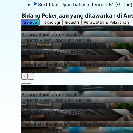
Sertifikat Ujian bahasa Jerman B1 (Gothe)
Bidang Pekerjaan yang ditawarkan di
Aus
Semua
Teknologi
Industri
Perawatan & Pelayanan
Sektor Teknologi & IT
Bidang Sains dan Penelitian
Industri Energi dan Lingkungan
Perhotelan
Industri Manufaktur dan Teknik
Restoran dan Katering
Pelayanan Kesehatan dan Keperawatan
Pastry dan Bakery
‹
›
Sektor Teknologi & IT
Bidang Sains dan Penelitian
Industri Energi dan Lingkungan
Perhotelan
Industri Manufaktur dan Teknik
Restoran dan Katering
Pelayanan Kesehatan dan Keperawatan
Pastry dan Bakery