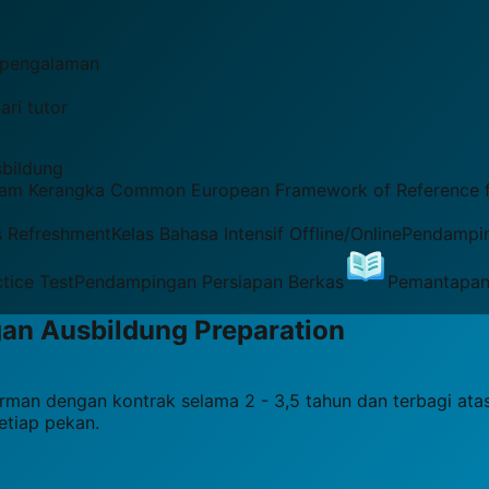
erpengalaman
ri tutor
bildung
dalam Kerangka Common European Framework of Reference 
s Refreshment
Kelas Bahasa Intensif Offline/Online
Pendampin
ctice Test
Pendampingan Persiapan Berkas
Pemantapan
gan
Ausbildung
Preparation
rman dengan kontrak selama 2 - 3,5 tahun dan terbagi atas 
etiap pekan.