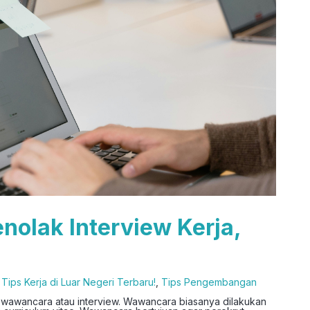
olak Interview Kerja,
Tips Kerja di Luar Negeri Terbaru!
,
Tips Pengembangan
h wawancara atau interview. Wawancara biasanya dilakukan