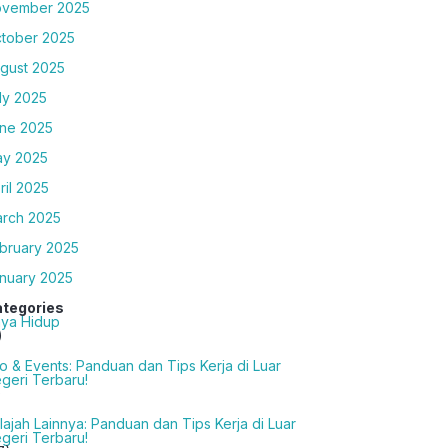
vember 2025
tober 2025
gust 2025
ly 2025
ne 2025
y 2025
ril 2025
rch 2025
bruary 2025
nuary 2025
tegories
ya Hidup
)
fo & Events: Panduan dan Tips Kerja di Luar
geri Terbaru!
)
lajah Lainnya: Panduan dan Tips Kerja di Luar
geri Terbaru!