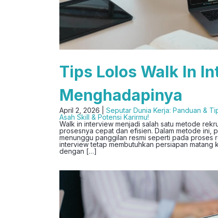
Tips Lolos Walk In I
Menghadapinya
April 2, 2026 |
Seputar Dunia Kerja: Panduan & Tip
Asah Skill & Potensi Karirmu!
Walk in interview menjadi salah satu metode re
prosesnya cepat dan efisien. Dalam metode ini, 
menunggu panggilan resmi seperti pada proses rek
interview tetap membutuhkan persiapan matang 
dengan […]