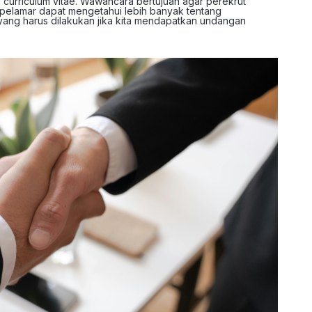
g curriculum vitae. Wawancara bertujuan agar perekrut
 pelamar dapat mengetahui lebih banyak tentang
 yang harus dilakukan jika kita mendapatkan undangan