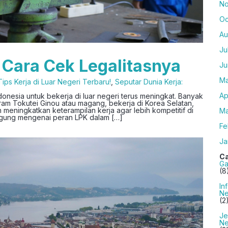
No
Oc
Au
Ju
 Cara Cek Legalitasnya
Ju
Ma
Tips Kerja di Luar Negeri Terbaru!
,
Seputar Dunia Kerja:
Ap
nesia untuk bekerja di luar negeri terus meningkat. Banyak
gram Tokutei Ginou atau magang, bekerja di Korea Selatan,
meningkatkan keterampilan kerja agar lebih kompetitif di
Ma
ingung mengenai peran LPK dalam […]
Fe
Ja
Ca
Ga
(8
In
Ne
(2
Je
Ne