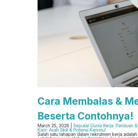
Cara Membalas & Men
Beserta Contohnya!
March 25, 2026 |
Seputar Dunia Kerja: Panduan & 
Karir: Asah Skill & Potensi Karirmu!
Salah satu tahapan dalam rekrutmen kerja adala