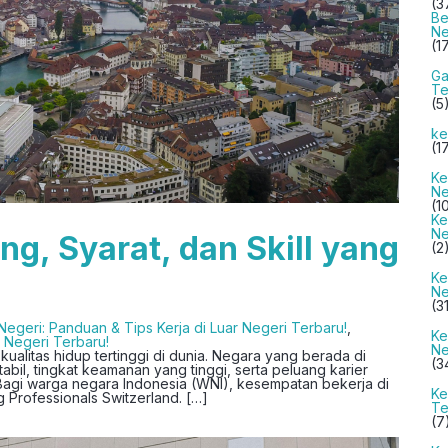
(3
Be
Ne
(1
Ga
Te
(5
ke
(1
Ke
Ne
(1
Ke
Ne
ng, Syarat, dan Skill yang
(2
Ke
Ne
(3
 Negeri: Panduan & Tips Kerja di Luar Negeri Terbaru!
,
Ke
r Negeri Terbaru!
Ne
kualitas hidup tertinggi di dunia. Negara yang berada di
(3
tabil, tingkat keamanan yang tinggi, serta peluang karier
 Bagi warga negara Indonesia (WNI), kesempatan bekerja di
Ke
 Professionals Switzerland. […]
Te
(7