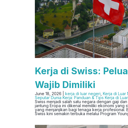
Kerja di Swiss: Pelua
Wajib Dimiliki
June 18, 2026 |
kerja di luar negeri
,
Kerja di Luar
Seputar Dunia Kerja: Panduan & Tips Kerja di Lua
Swiss menjadi salah satu negara dengan gaji dan 
jantung Eropa ini dikenal memiliki ekonomi yang s
yang menjanjikan bagi tenaga kerja profesional.
Swiss kini semakin terbuka melalui Program Young