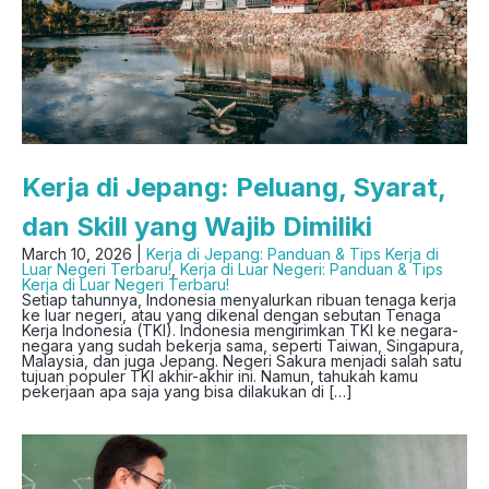
Kerja di Jepang: Peluang, Syarat,
dan Skill yang Wajib Dimiliki
March 10, 2026 |
Kerja di Jepang: Panduan & Tips Kerja di
Luar Negeri Terbaru!
,
Kerja di Luar Negeri: Panduan & Tips
Kerja di Luar Negeri Terbaru!
Setiap tahunnya, Indonesia menyalurkan ribuan tenaga kerja
ke luar negeri, atau yang dikenal dengan sebutan Tenaga
Kerja Indonesia (TKI). Indonesia mengirimkan TKI ke negara-
negara yang sudah bekerja sama, seperti Taiwan, Singapura,
Malaysia, dan juga Jepang. Negeri Sakura menjadi salah satu
tujuan populer TKI akhir-akhir ini. Namun, tahukah kamu
pekerjaan apa saja yang bisa dilakukan di […]