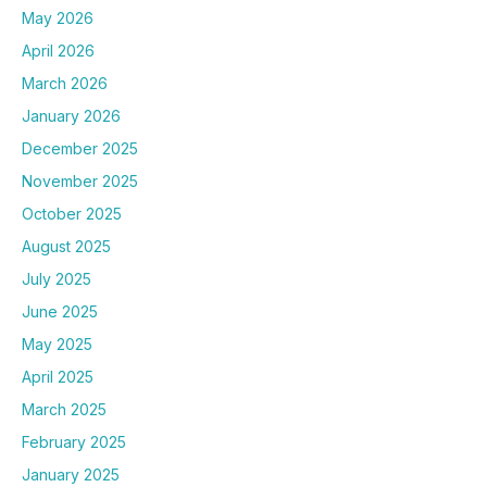
May 2026
April 2026
March 2026
January 2026
December 2025
November 2025
October 2025
August 2025
July 2025
June 2025
May 2025
April 2025
March 2025
February 2025
January 2025