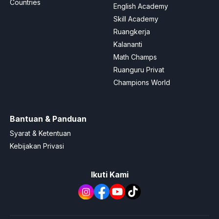
Countries
English Academy
Skill Academy
Ruangkerja
Kalananti
Math Champs
Ruanguru Privat
Champions World
Bantuan & Panduan
Syarat & Ketentuan
Kebijakan Privasi
Ikuti Kami