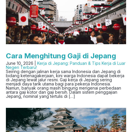
Cara Menghitung Gaji di Jepang
June 10, 2026 |
Kerja di Jepang: Panduan & Tips Kerja di Luar
Negeri Terbaru!
Seiring dengan jalinan kerja sama Indonesia dan Jepang di
bidang ketenagakerjaan, kini warga Indonesia dapat bekerja
di Jepang lewat jalur resmi. Gaji kerja di Jepang sering
menjadi daya tarik utama bagi para pekerja Indonesia.
Namun, banyak orang masih bingung mengenai perbedaan
antara gaji kotor dan gaji bersih. Dalam sistem penggajian
Jepang, nominal yang tertulis di […]