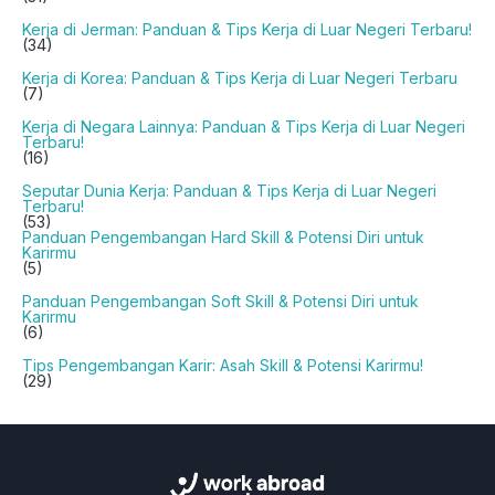
Kerja di Jerman: Panduan & Tips Kerja di Luar Negeri Terbaru!
(34)
Kerja di Korea: Panduan & Tips Kerja di Luar Negeri Terbaru
(7)
Kerja di Negara Lainnya: Panduan & Tips Kerja di Luar Negeri
Terbaru!
(16)
Seputar Dunia Kerja: Panduan & Tips Kerja di Luar Negeri
Terbaru!
(53)
Panduan Pengembangan Hard Skill & Potensi Diri untuk
Karirmu
(5)
Panduan Pengembangan Soft Skill & Potensi Diri untuk
Karirmu
(6)
Tips Pengembangan Karir: Asah Skill & Potensi Karirmu!
(29)