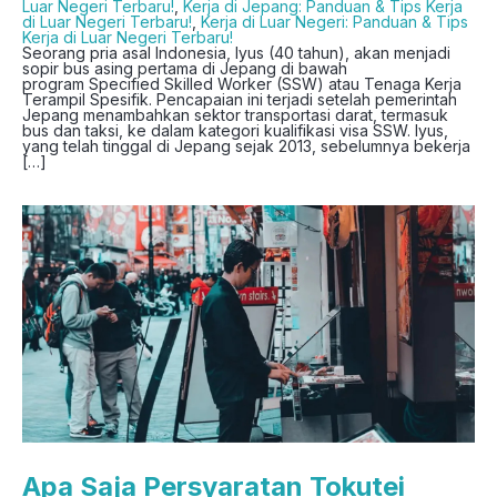
Luar Negeri Terbaru!
,
Kerja di Jepang: Panduan & Tips Kerja
di Luar Negeri Terbaru!
,
Kerja di Luar Negeri: Panduan & Tips
Kerja di Luar Negeri Terbaru!
Seorang pria asal Indonesia, Iyus (40 tahun), akan menjadi
sopir bus asing pertama di Jepang di bawah
program Specified Skilled Worker (SSW) atau Tenaga Kerja
Terampil Spesifik. Pencapaian ini terjadi setelah pemerintah
Jepang menambahkan sektor transportasi darat, termasuk
bus dan taksi, ke dalam kategori kualifikasi visa SSW. Iyus,
yang telah tinggal di Jepang sejak 2013, sebelumnya bekerja
[…]
Apa Saja Persyaratan Tokutei