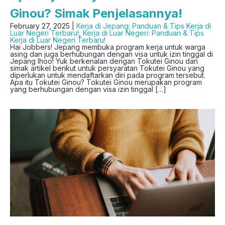
Ginou? Simak Penjelasannya!
February 27, 2025 |
Kerja di Jepang: Panduan & Tips Kerja di
Luar Negeri Terbaru!
,
Kerja di Luar Negeri: Panduan & Tips
Kerja di Luar Negeri Terbaru!
Hai Jobbers! Jepang membuka program kerja untuk warga
asing dan juga berhubungan dengan visa untuk izin tinggal di
Jepang lhoo! Yuk berkenalan dengan Tokutei Ginou dan
simak artikel berikut untuk persyaratan Tokutei Ginou yang
diperlukan untuk mendaftarkan diri pada program tersebut.
Apa itu Tokutei Ginou? Tokutei Ginou merupakan program
yang berhubungan dengan visa izin tinggal […]