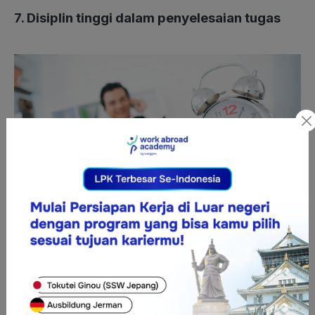
7. Disiplin tinggi dalam penyelesaian tugas
Disiplin adalah nilai yang sangat dihargai di Jerman. Di tempat
kerja,
Hunters
diharapkan untuk menyelesaikan tugas tepat
waktu dan sesuai dengan standar yang telah ditetapkan.
Menunda-nunda atau bekerja setengah hati akan dianggap
tidak profesional. Orang Jerman percaya bahwa disiplin
membawa efisiensi, dan ini menjadi salah satu alasan